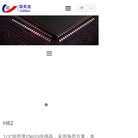
首页
끀
中
ꀅ
关于我们
产品中心
服务中心
끀
新闻中心
合作中心
联系我们
H82
1/3”低照度CMOS传感器，采用海思方案，单