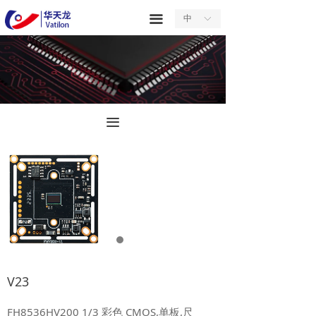
首页
끀
中
ꀅ
关于我们
产品中心
服务中心
끀
新闻中心
合作中心
联系我们
V23
FH8536HV200 1/3 彩色 CMOS,单板,尺