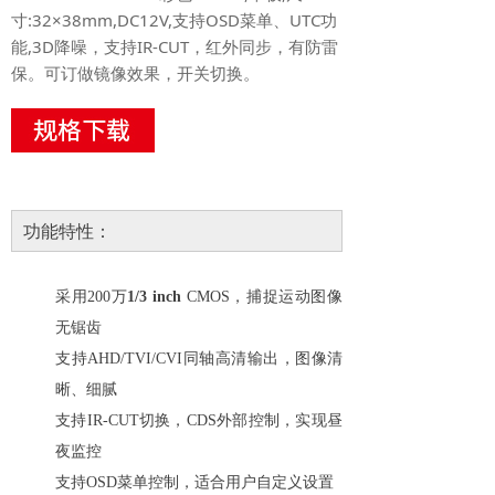
寸:32×38mm,DC12V,支持OSD菜单、UTC功
能,3D降噪，支持IR-CUT，红外同步，有防雷
保。可订做镜像效果，开关切换。
功能特性：
采用200万
1/
3 inch
CMOS，捕捉运动图像
无锯齿
支持AHD/TVI/CVI同轴高清输出，图像清
晰、细腻
支持
IR-CUT切换，CDS外部控制，实现昼
夜监控
支持
OSD菜单控制，适合用户自定义设置